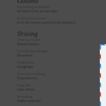
Customs
I’ve nothing to declare.
Ich habe nichts zu verzollen.
It’s for personal use.
Es ist für meinen persönlichen Gebrauch.
Driving
One-way Street
Einbahnstrasse
Get into lane (Merge)
Einordnen
Pedestrians
Fussgänger
Short-term parking
Kurzparkzone
Keep left
Links fahren
No parking
Parken verboten