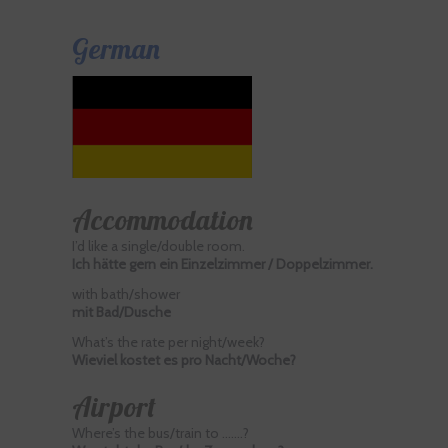
German
Accommodation
I’d like a single/double room.
Ich hätte gern ein Einzelzimmer / Doppelzimmer.
with bath/shower
mit Bad/Dusche
What’s the rate per night/week?
Wieviel kostet es pro Nacht/Woche?
Airport
Where’s the bus/train to …….?