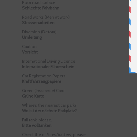
Poor road surface
Schlechte Fahrbahn
Road works (Men at work)
Strassenarbeiten
Diversion (Detour)
Umleitung
Caution
Vorsicht
International Driving Licence
Internationaler Führerschein
Car Registration Papers
Kraftfahrzeugpapiere
Green (Insurance) Card
Grüne Karte
Where’s the nearest car park?
Wo ist der nächste Parkplatz?
Full tank, please.
Bitte volltanken.
Check the oil/tires/battery, please.