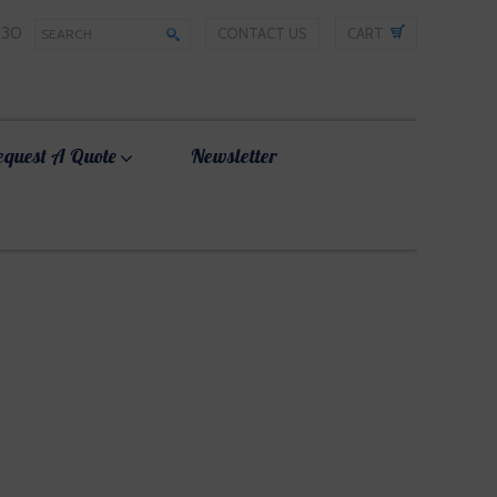
330
CONTACT US
CART
equest A Quote
Newsletter