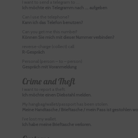
I want to send a telegram to ….
Ich möchte ein Telegramm nach …. aufgeben
Can I use the telephone?
Kann ich das Telefon benutzen?
Can you get me this number?
Können Sie mich mit dieser Nummer verbinden?
reverse-charge (collect) call
R-Gespräch
Personal (person – to – person)
Gespräch mit Voranmeldung
Crime and Theft
I want to report a theft.
Ich möchte einen Diebstahl melden.
My hangbag/wallet/passport has been stolen.
Meine Handtasche / Brieftasche / mein Pass ist gestohlen w
I’ve lost my wallet.
Ich habe meine Brieftasche verloren.