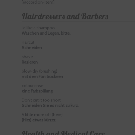
[/accordion-item]
Hairdressers and Barbers
I’d like a shampoo.
Waschen und Legen, bitte.
Haircut
Schneiden
shave
Rasieren
blow-dry (brushing)
mit dem Fön trocknen
colour rinse
eine Farbspülung
Don’t cut it too short.
Schneiden Sie es nicht zu kurz.
A little more off (here).
(Hier) etwas kürzer.
Health and Medical Care