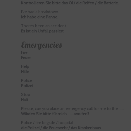
Kontrollieren Sie bitte das Öl / die Reifen / die Batterie.
I’ve had a breakdown.
Ich habe eine Panne.
There’s been an accident.
Es ist ein Unfall passiert.
Emergencies
Fire
Feuer
Help
Hilfe
Police
Polizei
Stop
Halt
Please, can you place an emergency call for me to the ……
Würden Sie bitte für mich …….anrufen?
Police / fire brigade / hospital
die Polizei / die Feuerwehr / das Krankenhaus