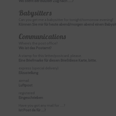
Wo steht der Bus/der Zug nach …..?
Babysitters
Can you get me a babysitter for tonight/tomorrow evening?
Können Sie mir für heute abend/morgen abend einen Babysi
Communications
Where’s the post office?
Wo ist das Postamt?
A stamp for this letter/postcard, please.
Eine Briefmarke für diesen Brief/diese Karte, bitte.
express (special delivery)
Eilzustellung
airmail
Luftpost
registered
Eingeschrieben
Have you got any mail for …..?
Ist Post da für ….?